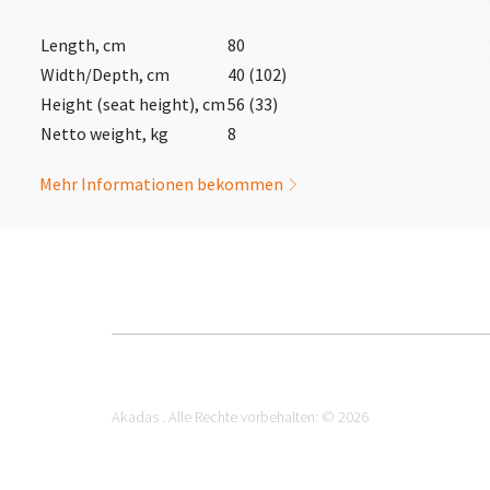
Length, cm
80
Width/Depth, cm
40 (102)
Height (seat height), cm
56 (33)
Netto weight, kg
8
Mehr Informationen bekommen
Akadas . Alle Rechte vorbehalten: © 2026