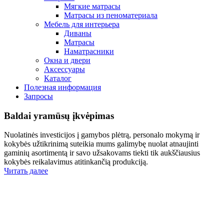
Мягкие матрасы
Матрасы из пеноматериала
Мебель для интерьера
Диваны
Матрасы
Наматрасники
Окна и двери
Аксессуары
Каталог
Полезная информация
Запросы
Baldai yra
mūsų įkvėpimas
Nuolatinės investicijos į gamybos plėtrą, personalo mokymą ir
kokybės užtikrinimą suteikia mums galimybę nuolat atnaujinti
gaminių asortimentą ir savo užsakovams tiekti tik aukščiausius
kokybės reikalavimus atitinkančią produkciją.
Читать далее