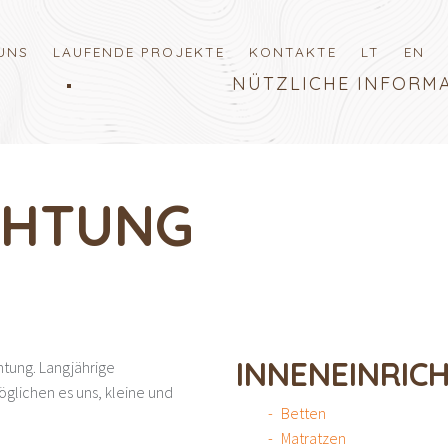
UNS
LAUFENDE PROJEKTE
KONTAKTE
LT
EN
NÜTZLICHE INFORM
CHTUNG
INNENEINRIC
htung. Langjährige
glichen es uns, kleine und
Betten
Matratzen