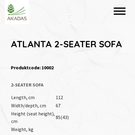
ATLANTA 2-SEATER SOFA
Produktcode: 10002
2-SEATER SOFA
Length, cm
112
Width/depth, cm
67
Height (seat height),
85(43)
cm
Weight, kg