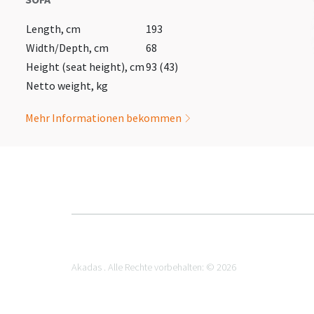
Length, cm
193
Width/Depth, cm
68
Height (seat height), cm
93 (43)
Netto weight, kg
Mehr Informationen bekommen
Akadas . Alle Rechte vorbehalten: © 2026