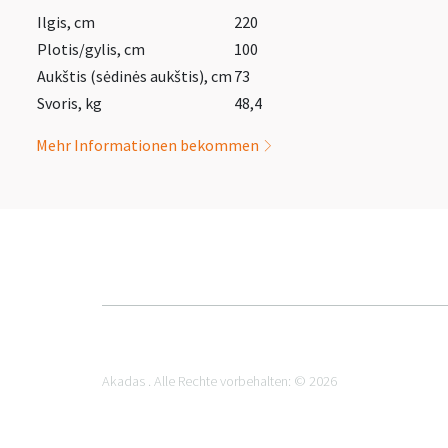
Ilgis, cm
220
Plotis/gylis, cm
100
Aukštis (sėdinės aukštis), cm
73
Svoris, kg
48,4
Mehr Informationen bekommen
Akadas . Alle Rechte vorbehalten: © 2026