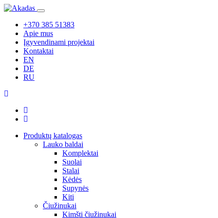
+370 385 51383
Apie mus
Įgyvendinami projektai
Kontaktai
EN
DE
RU
Produktų katalogas
Lauko baldai
Komplektai
Suolai
Stalai
Kėdės
Supynės
Kiti
Čiužinukai
Kimšti čiužinukai