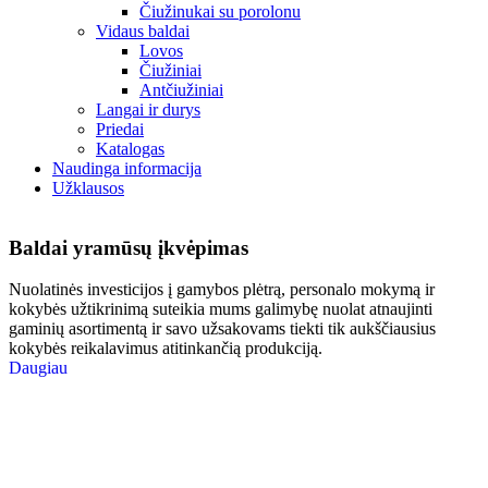
Čiužinukai su porolonu
Vidaus baldai
Lovos
Čiužiniai
Antčiužiniai
Langai ir durys
Priedai
Katalogas
Naudinga informacija
Užklausos
Baldai yra
mūsų įkvėpimas
Nuolatinės investicijos į gamybos plėtrą, personalo mokymą ir
kokybės užtikrinimą suteikia mums galimybę nuolat atnaujinti
gaminių asortimentą ir savo užsakovams tiekti tik aukščiausius
kokybės reikalavimus atitinkančią produkciją.
Daugiau