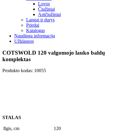
Lovos
Čiužiniai
Antčiužiniai
Langai ir durys
Priedai
Katalogas
Naudinga informacija
Užklausos
COTSWOLD 120 valgomojo lauko baldų
komplektas
Produkto kodas: 10055
STALAS
Ilgis, cm
120