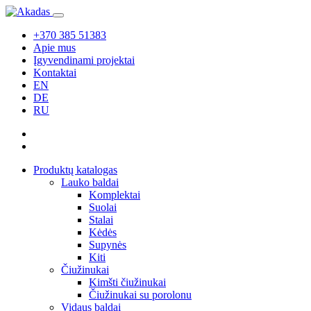
+370 385 51383
Apie mus
Įgyvendinami projektai
Kontaktai
EN
DE
RU
Produktų katalogas
Lauko baldai
Komplektai
Suolai
Stalai
Kėdės
Supynės
Kiti
Čiužinukai
Kimšti čiužinukai
Čiužinukai su porolonu
Vidaus baldai