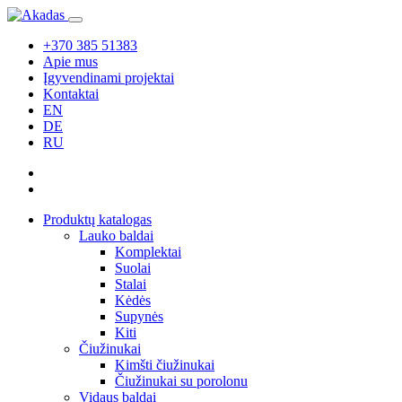
+370 385 51383
Apie mus
Įgyvendinami projektai
Kontaktai
EN
DE
RU
Produktų katalogas
Lauko baldai
Komplektai
Suolai
Stalai
Kėdės
Supynės
Kiti
Čiužinukai
Kimšti čiužinukai
Čiužinukai su porolonu
Vidaus baldai