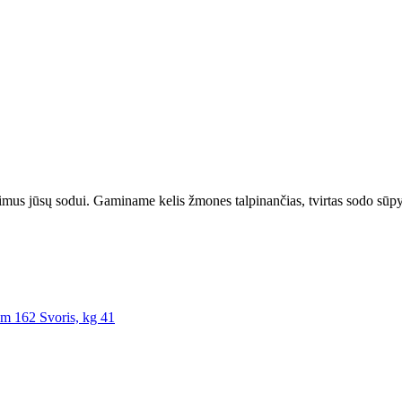
us jūsų sodui. Gaminame kelis žmones talpinančias, tvirtas sodo sūpy
cm 162 Svoris, kg 41