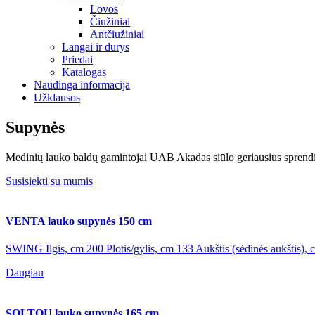
Lovos
Čiužiniai
Antčiužiniai
Langai ir durys
Priedai
Katalogas
Naudinga informacija
Užklausos
Supynės
Medinių lauko baldų gamintojai UAB Akadas siūlo geriausius sprendim
Susisiekti su mumis
VENTA lauko supynės 150 cm
SWING Ilgis, cm 200 Plotis/gylis, cm 133 Aukštis (sėdinės aukštis), 
Daugiau
SOLTOU lauko supynės 165 cm