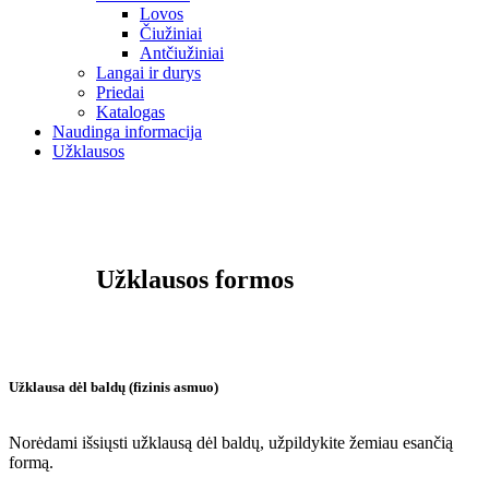
Lovos
Čiužiniai
Antčiužiniai
Langai ir durys
Priedai
Katalogas
Naudinga informacija
Užklausos
Užklausos
formos
Užklausa dėl baldų (fizinis asmuo)
Norėdami išsiųsti užklausą dėl baldų, užpildykite žemiau esančią
formą.