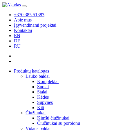
+370 385 51383
Apie mus
Įgyvendinami projektai
Kontaktai
EN
DE
RU
Produktų katalogas
Lauko baldai
Komplektai
Suolai
Stalai
Kėdės
Supynės
Kiti
Čiužinukai
Kimšti čiužinukai
Čiužinukai su porolonu
Vidaus baldai