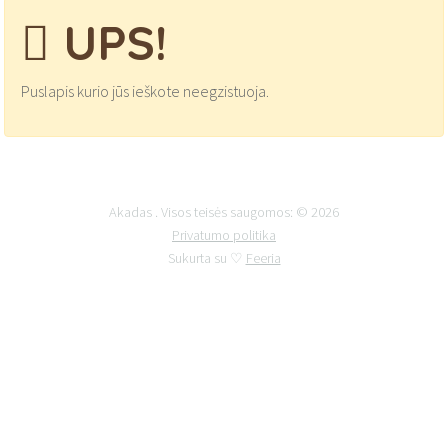
UPS!
Puslapis kurio jūs ieškote neegzistuoja.
Akadas . Visos teisės saugomos: © 2026
Privatumo politika
Sukurta su ♡
Feeria