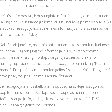
slapukai saugomi vienerius metus.
Jei Jūs turite paskyrą ir prisijungiate mūsų tinklalapyje, mes sukuriame
laikiną slapuką, kuriame įrašoma, ar Jūsų naršyklė priima slapukus. Šis
slapukas nesaugo jokios asmeninės informacijos ir yra ištrinamas kai
uždarote savo naršyklę.
Kai Jūs prisijungiate, mes taip pat sukuriame kelis slapukus, kuriuose
saugoma Jūsų prisijungimo informacija ir Jūsų ekrano rodymo
pasirinkimai. Prisijungimo slapukai galioja 2 dienas, o ekrano
nustatymų – vienerius metus. Jei Jūs pažymite pasirinkimą “Prisiminti
mane”, Jūsų prisijungimo slapukas galios 2 savaites. Kai atsijungiate iš
savo paskyros, prisijungimo slapukai ištrinami.
Jei redaguojate ar paskelbiate įrašą, Jūsų naršyklėje išsaugomas
papildomas slapukas. Šis slapukas nesaugo asmeninių duomenų,
tačiau išsaugo įrašo, kurį ką tik redagavote ar paskelbėti, ID. Šis
slapukas baigia galioti po 1 dienos.