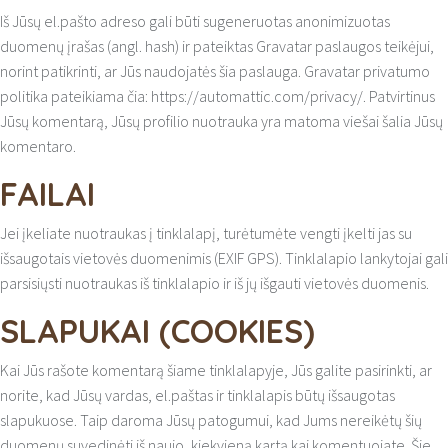
Iš Jūsų el.pašto adreso gali būti sugeneruotas anonimizuotas
duomenų įrašas (angl. hash) ir pateiktas Gravatar paslaugos teikėjui,
norint patikrinti, ar Jūs naudojatės šia paslauga. Gravatar privatumo
politika pateikiama čia: https://automattic.com/privacy/. Patvirtinus
Jūsų komentarą, Jūsų profilio nuotrauka yra matoma viešai šalia Jūsų
komentaro.
FAILAI
Jei įkeliate nuotraukas į tinklalapį, turėtumėte vengti įkelti jas su
išsaugotais vietovės duomenimis (EXIF GPS). Tinklalapio lankytojai gali
parsisiųsti nuotraukas iš tinklalapio ir iš jų išgauti vietovės duomenis.
SLAPUKAI (COOKIES)
Kai Jūs rašote komentarą šiame tinklalapyje, Jūs galite pasirinkti, ar
norite, kad Jūsų vardas, el.paštas ir tinklalapis būtų išsaugotas
slapukuose. Taip daroma Jūsų patogumui, kad Jums nereikėtų šių
duomenų suvedinėti iš naujo, kiekvieną kartą kai komentuojate. Šie