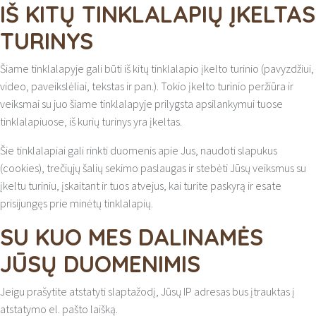
IŠ KITŲ TINKLALAPIŲ ĮKELTAS
TURINYS
Šiame tinklalapyje gali būti iš kitų tinklalapio įkelto turinio (pavyzdžiui,
video, paveikslėliai, tekstas ir pan.). Tokio įkelto turinio peržiūra ir
veiksmai su juo šiame tinklalapyje prilygsta apsilankymui tuose
tinklalapiuose, iš kurių turinys yra įkeltas.
Šie tinklalapiai gali rinkti duomenis apie Jus, naudoti slapukus
(cookies), trečiųjų šalių sekimo paslaugas ir stebėti Jūsų veiksmus su
įkeltu turiniu, įskaitant ir tuos atvejus, kai turite paskyrą ir esate
prisijungęs prie minėtų tinklalapių.
SU KUO MES DALINAMĖS
JŪSŲ DUOMENIMIS
Jeigu prašytite atstatyti slaptažodį, Jūsų IP adresas bus įtrauktas į
atstatymo el. pašto laišką.