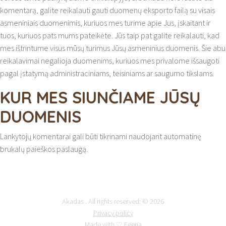
komentarą, galite reikalauti gauti duomenų eksporto failą su visais
asmeniniais duomenimis, kuriuos mes turime apie Jus, įskaitant ir
tuos, kuriuos pats mums pateikėte. Jūs taip pat galite reikalauti, kad
mes ištrintume visus mūsų turimus Jūsų asmeninius duomenis. Šie abu
reikalavimai negalioja duomenims, kuriuos mes privalome išsaugoti
pagal įstatymą administraciniams, teisiniams ar saugumo tikslams.
KUR MES SIUNČIAME JŪSŲ
DUOMENIS
Lankytojų komentarai gali būti tikrinami naudojant automatinę
brukalų paieškos paslaugą.
Akadas . All rights reserved: © 2026
Privacy policy
Made with ♡
Feeria