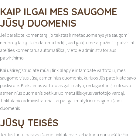
KAIP ILGAI MES SAUGOME
JŪSŲ DUOMENIS
Jei parašote komentarą, jo tekstas ir metaduomenys yra saugomi
neribotą laiką. Taip daroma todėl, kad galėtume atpažinti ir patvirtinti
ateities komentarus automatiškai, vietoje administratoriaus
patvirtinimo.
Kai užsiregistruojate mūsų tinklalapyje ir tampate vartotoju, mes
saugome visus Jūsų asmeninius duomenis, kuriuos Jūs pateikiate savo
paskyroje. Kiekvienas vartotojas gali matyti, redaguoti ir ištrinti savo
asmeninius duomenis bet kuriuo metu (išskyrus vartotojo vardą).
Tinklalapio administratoriai tai pat gali matyti ir redaguoti šiuos
duomenis.
JŪSŲ TEISĖS
Jei Jūs turite paskyrą šiame tinklalapyje, arba kada nors rašėte čia