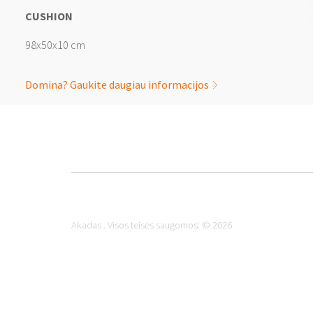
CUSHION
98x50x10 cm
Domina? Gaukite daugiau informacijos
Akadas . Visos teisės saugomos: © 2026