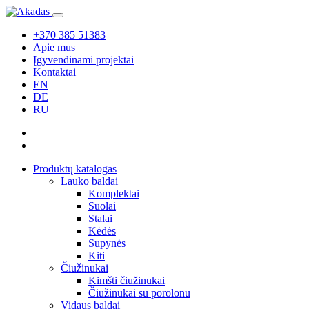
+370 385 51383
Apie mus
Įgyvendinami projektai
Kontaktai
EN
DE
RU
Produktų katalogas
Lauko baldai
Komplektai
Suolai
Stalai
Kėdės
Supynės
Kiti
Čiužinukai
Kimšti čiužinukai
Čiužinukai su porolonu
Vidaus baldai