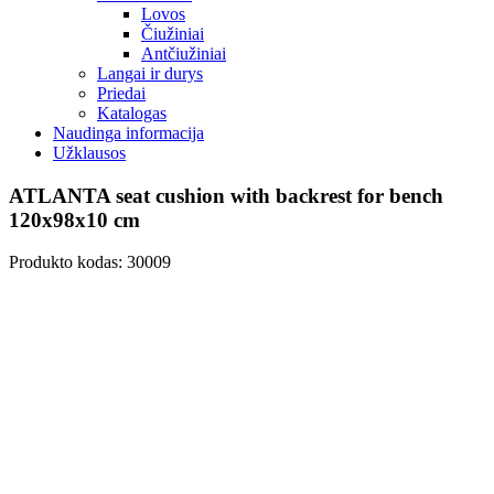
Lovos
Čiužiniai
Antčiužiniai
Langai ir durys
Priedai
Katalogas
Naudinga informacija
Užklausos
ATLANTA seat cushion with backrest for bench
120x98x10 cm
Produkto kodas: 30009