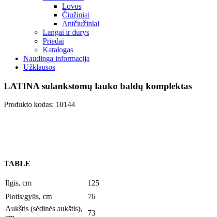
Lovos
Čiužiniai
Antčiužiniai
Langai ir durys
Priedai
Katalogas
Naudinga informacija
Užklausos
LATINA sulankstomų lauko baldų komplektas
Produkto kodas: 10144
TABLE
Ilgis, cm
125
Plotis/gylis, cm
76
Aukštis (sėdinės aukštis),
73