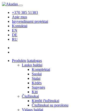
+370 385 51383
Apie mus
Įgyvendinami projektai
Kontaktai
EN
DE
RU
Produktų katalogas
Lauko baldai
Komplektai
Suolai
Stalai
Kėdės
Supynės
Kiti
Čiužinukai
Kimšti čiužinukai
Čiužinukai su porolonu
Vidaus baldai