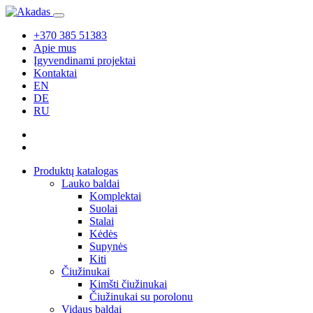
+370 385 51383
Apie mus
Įgyvendinami projektai
Kontaktai
EN
DE
RU
Produktų katalogas
Lauko baldai
Komplektai
Suolai
Stalai
Kėdės
Supynės
Kiti
Čiužinukai
Kimšti čiužinukai
Čiužinukai su porolonu
Vidaus baldai