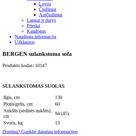
Lovos
Čiužiniai
Antčiužiniai
Langai ir durys
Priedai
Katalogas
Naudinga informacija
Užklausos
BERGEN sulankstoma sofa
Produkto kodas: 10147
SULANKSTOMAS SUOLAS
Ilgis, cm
130
Plotis/gylis, cm
60
Aukštis (sėdinės aukštis),
94 (45)
cm
Svoris, kg
13
Domina? Gaukite daugiau informacijos