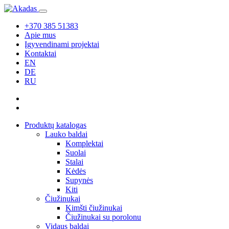
+370 385 51383
Apie mus
Įgyvendinami projektai
Kontaktai
EN
DE
RU
Produktų katalogas
Lauko baldai
Komplektai
Suolai
Stalai
Kėdės
Supynės
Kiti
Čiužinukai
Kimšti čiužinukai
Čiužinukai su porolonu
Vidaus baldai