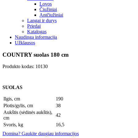
Lovos
Čiužiniai
Antčiužiniai
Langai ir durys
Priedai
Katalogas
Naudinga informacija
Užklausos
COUNTRY suolas 180 cm
Produkto kodas: 10130
SUOLAS
Ilgis, cm
190
Plotis/gylis, cm
38
Aukštis (sėdinės aukštis),
42
cm
Svoris, kg
16,5
Domina? Gaukite daugiau informacijos