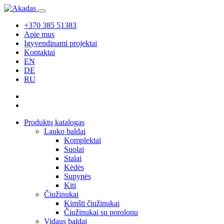
+370 385 51383
Apie mus
Įgyvendinami projektai
Kontaktai
EN
DE
RU
Produktų katalogas
Lauko baldai
Komplektai
Suolai
Stalai
Kėdės
Supynės
Kiti
Čiužinukai
Kimšti čiužinukai
Čiužinukai su porolonu
Vidaus baldai