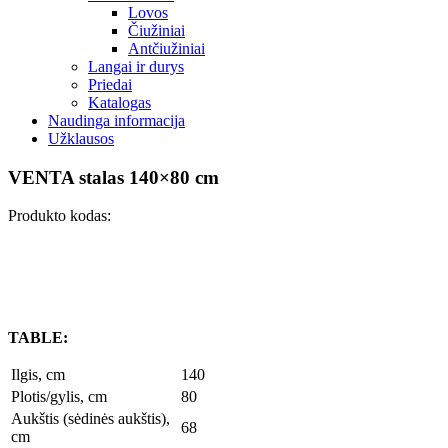
Lovos
Čiužiniai
Antčiužiniai
Langai ir durys
Priedai
Katalogas
Naudinga informacija
Užklausos
VENTA stalas 140×80 cm
Produkto kodas:
TABLE:
Ilgis, cm
140
Plotis/gylis, cm
80
Aukštis (sėdinės aukštis),
68
cm