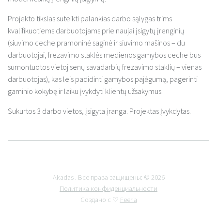
Projekto tikslas suteikti palankias darbo sąlygas trims
kvalifikuotiems darbuotojams prie naujai įsigytų įrenginių
(siuvimo ceche pramoninė saginė ir siuvimo mašinos – du
darbuotojai, frezavimo staklės medienos gamybos ceche bus
sumontuotos vietoj senų savadarbių frezavimo staklių – vienas
darbuotojas), kas leis padidinti gamybos pajėgumą, pagerinti
gaminio kokybę ir laiku įvykdyti klientų užsakymus.
Sukurtos 3 darbo vietos, įsigyta įranga. Projektas Įvykdytas.
Akadas . Все права защищены: © 2026
Политика конфиденциальности
Создано с ♡
Feeria