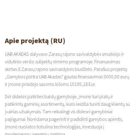
Apie projektą (RU)
UAB AKADAS dalyvavo Zarasų rajono savivaldybės smulkiojo ir
vidutinio verslo subjektų rėmimo programoje. Finansavimas
skirtas iš Zarasų rajono savivaldybės biudžeto. Parašius projektą
„Gamybos plėtra UAB Akadas“ gautas finansavimas 5000,00 eurų
ir įmonė prisidėjo savoms lėšoms 10195,18 Eur.
Dėl didelės patirties baldų gamyboje, įmonė turi platų ir
patikrintą gaminių asortimentą, kuris leidžia turėti daug klientų su
įvairias užsakymais. Tam reikalingi vis didesni gamybiniai
pajėgumai. Norėdama pagerinti ir padidinti gamybos apimtis,
įmonė nuolatos tobulina technologijas, investuoja į
modernesnių įrenginių įsigijimą.