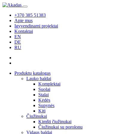
+370 385 51383
Apie mus
Įgyvendinami projektai
Kontaktai
EN
DE
RU
Produktų katalogas
Lauko baldai
Komplektai
Suolai
Stalai
Kėdės
Supynės
Kiti
Čiužinukai
Kimšti čiužinukai
Čiužinukai su porolonu
Vidaus baldai