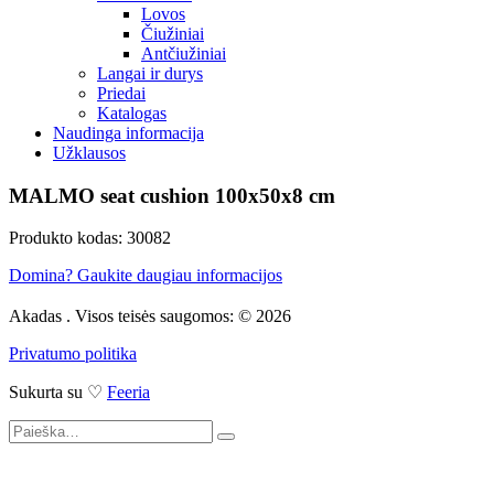
Lovos
Čiužiniai
Antčiužiniai
Langai ir durys
Priedai
Katalogas
Naudinga informacija
Užklausos
MALMO seat cushion 100x50x8 cm
Produkto kodas: 30082
Domina? Gaukite daugiau informacijos
Akadas . Visos teisės saugomos: © 2026
Privatumo politika
Sukurta su ♡
Feeria