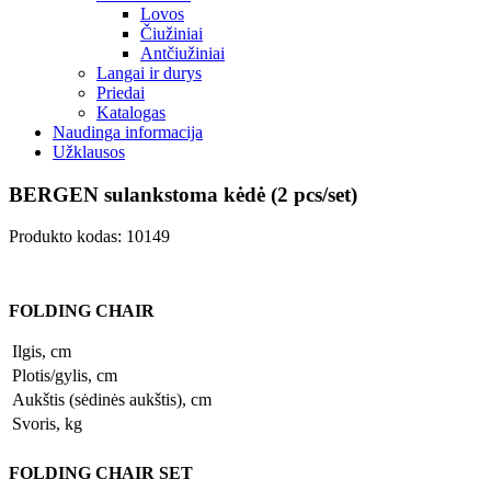
Lovos
Čiužiniai
Antčiužiniai
Langai ir durys
Priedai
Katalogas
Naudinga informacija
Užklausos
BERGEN sulankstoma kėdė (2 pcs/set)
Produkto kodas: 10149
FOLDING CHAIR
Ilgis, cm
Plotis/gylis, cm
Aukštis (sėdinės aukštis), cm
Svoris, kg
FOLDING CHAIR SET