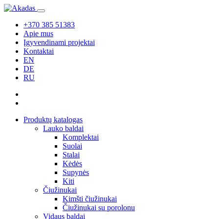
+370 385 51383
Apie mus
Įgyvendinami projektai
Kontaktai
EN
DE
RU
Produktų katalogas
Lauko baldai
Komplektai
Suolai
Stalai
Kėdės
Supynės
Kiti
Čiužinukai
Kimšti čiužinukai
Čiužinukai su porolonu
Vidaus baldai