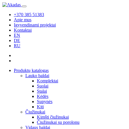
+370 385 51383
Apie mus
Įgyvendinami projektai
Kontaktai
EN
DE
RU
Produktų katalogas
Lauko baldai
Komplektai
Suolai
Stalai
Kėdės
Supynės
Kiti
Čiužinukai
Kimšti čiužinukai
Čiužinukai su porolonu
Vidaus baldai