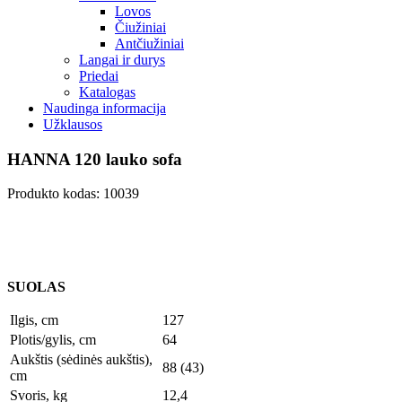
Lovos
Čiužiniai
Antčiužiniai
Langai ir durys
Priedai
Katalogas
Naudinga informacija
Užklausos
HANNA 120 lauko sofa
Produkto kodas: 10039
SUOLAS
Ilgis, cm
127
Plotis/gylis, cm
64
Aukštis (sėdinės aukštis),
88 (43)
cm
Svoris, kg
12,4